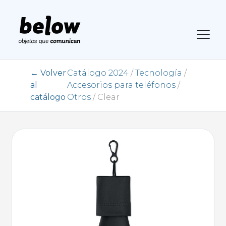
← Volver
Catálogo 2024
/
Tecnología
/
al
Accesorios para teléfonos
/
catálogo
Otros
/ Clear