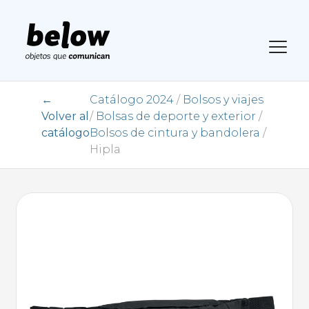
←
Catálogo 2024
/
Bolsos y viajes
Volver al
/
Bolsas de deporte y exterior
/
catálogo
Bolsos de cintura y bandolera
/
Hipla