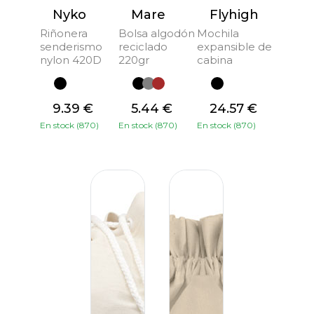
Nyko
Mare
Flyhigh
Riñonera
Bolsa algodón
Mochila
senderismo
reciclado
expansible de
nylon 420D
220gr
cabina
9.39 €
5.44 €
24.57 €
En stock (870)
En stock (870)
En stock (870)