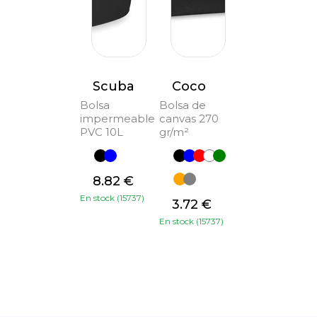
Scuba
Coco
Bolsa
Bolsa de
impermeable
canvas 270
PVC 10L
gr/m²
8.82 €
En stock (15737)
3.72 €
En stock (15737)