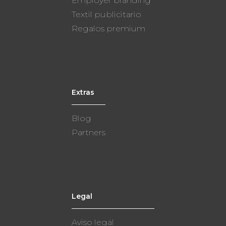
Employer branding
Textil publicitario
Regalos premium
Extras
Blog
Partners
Legal
Aviso legal