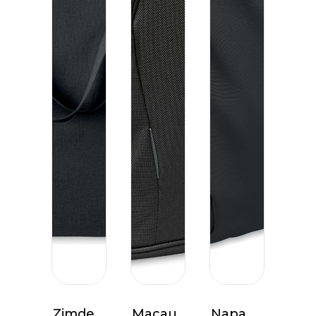
Zimde
Macau
Napa