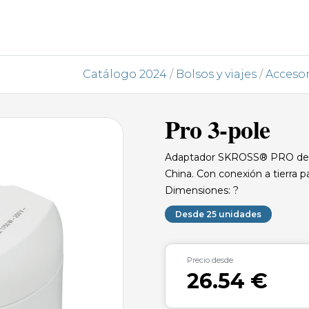
Catálogo 2024
/
Bolsos y viajes
/
Accesor
Pro 3-pole
Adaptador SKROSS® PRO de 3 p
China. Con conexión a tierra 
Dimensiones: ?
Desde 25 unidades
Precio desde
26.54 €