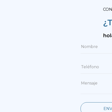
CON
¿T
ho
ENV