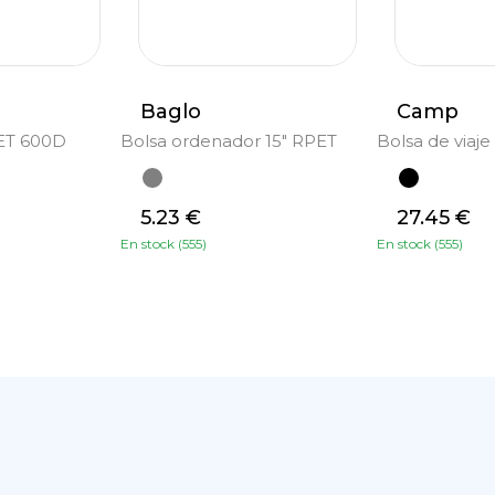
Baglo
Camp
ET 600D
Bolsa ordenador 15" RPET
Bolsa de viaj
5.23 €
27.45 €
En stock (555)
En stock (555)