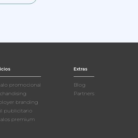
icios
Extras
alo promocional
Blog
chandising
Partners
loyer branding
il publicitario
alos premium