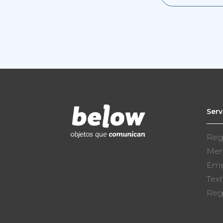
Serv
Reg
Mer
Emp
Text
Reg