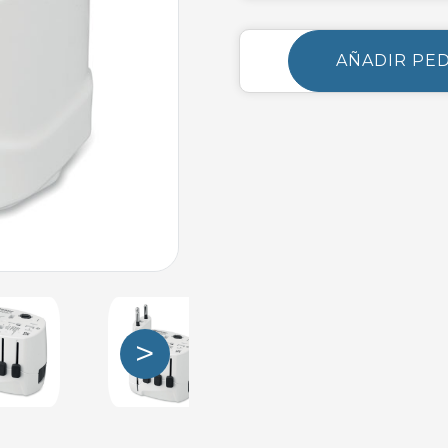
AÑADIR PE
>