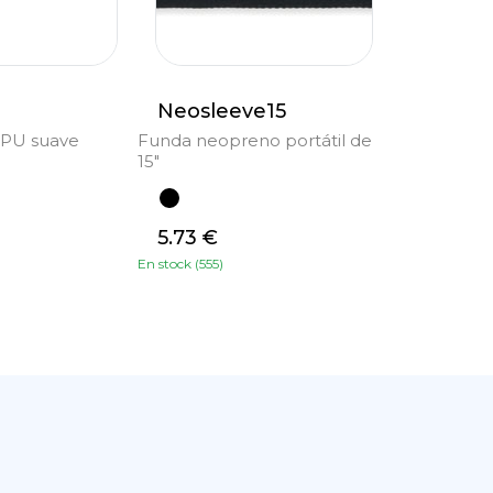
Neosleeve15
e PU suave
Funda neopreno portátil de
15"
5.73 €
En stock (555)